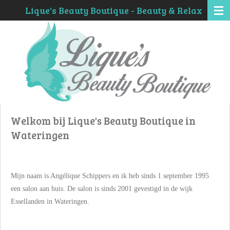
Lique's Beauty Boutique - Beauty & Relax
Ga
direct
naar
de
hoofdinhoud
Welkom bij Lique's Beauty Boutique in
Wateringen
Mijn naam is Angélique Schippers en ik heb sinds 1 september 1995
een salon aan huis. De salon is sinds 2001 gevestigd in de wijk
Essellanden in Wateringen.