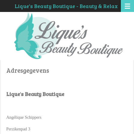
Lique's Beauty Boutique - Beauty & Relax
Ga
direct
naar
de
hoofdinhoud
Adresgegevens
Lique's Beauty Boutique
Angélique Schippers
Perzikenpad 3